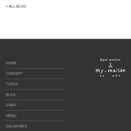
> ALL BLOG
HOME
CONCEPT
TOPICS
BLOG
STAFF
MENU
SALON INFO