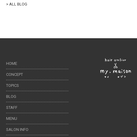
> ALL BLOG
HOME
CONCEPT
TOPICS
BLOG
STAFF
MENU
SALON INFO