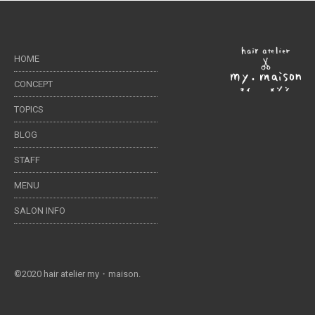
HOME
CONCEPT
TOPICS
BLOG
STAFF
MENU
SALON INFO
©2020 hair atelier my・maison.