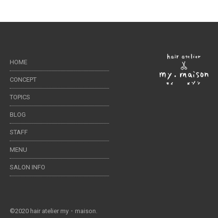
HOME
CONCEPT
TOPICS
BLOG
STAFF
MENU
SALON INFO
©2020 hair atelier my・maison.