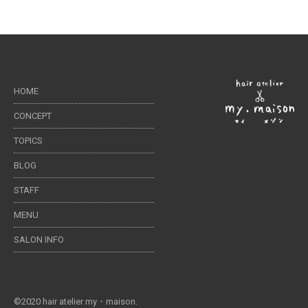
HOME
CONCEPT
TOPICS
BLOG
STAFF
MENU
SALON INFO
©2020 hair atelier my・maison.